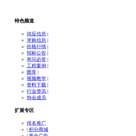
特色频道
供应信息
|
求购信息
|
价格行情
|
招标公告
|
有问必答
|
工程案例
|
图库
|
视频教学
|
资料下载
|
行业资讯
|
协会成员
扩展专区
排名推广
|
积分商城
|
黄金广告