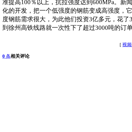
准提高
100
％以上，抗拉强度达到
600MPa
。新
化的开发，把一个低强度的钢筋变成高强度，它
度钢筋需求很大，为此他们投资
3
亿多元，花了
到徐州高铁线路就一次性下了超过
3000
吨的订
[
视频
0
条
相关评论