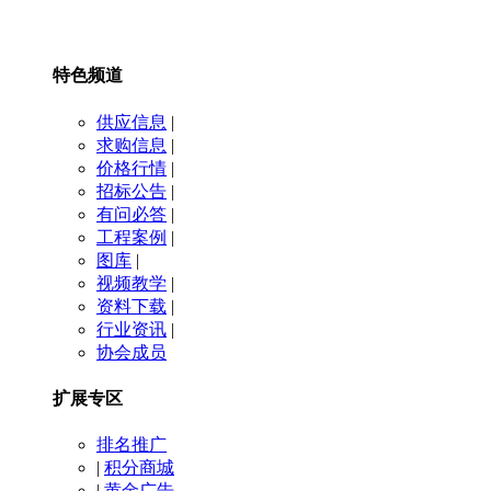
特色频道
供应信息
|
求购信息
|
价格行情
|
招标公告
|
有问必答
|
工程案例
|
图库
|
视频教学
|
资料下载
|
行业资讯
|
协会成员
扩展专区
排名推广
|
积分商城
|
黄金广告