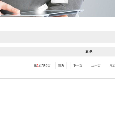
标 题
第
1
页/共
0
页
首页
下一页
上一页
尾