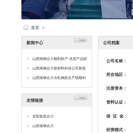
首页
>
新闻中心
公司档案
山西南钢合力顺利投产-优质产品助
公司名称：
力西部建设
山西南钢合力新材料科技公司新装
所在地区：
生产线上电调试
山西南钢合力冷轧钢筋生产线顺利
完成安装
注册资本：
友情链接
资料认证：
保 证 金：
安阳复星合力
山西南钢合力
经营模式：