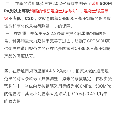
二、 在新的通用规范里第2.0.2-4条款中明确了
采用
500M
Pa及以上等级
钢筋的钢筋混凝土结构构件，混凝土强度等
级
不应低于C30
；这就意味着CRB600H高强钢筋的高强度
性能和节材效果会得到进一步的保障。
三、在新通用规范里第3.2.2条款里
把冷轧带肋钢筋的牌
号、种类和最大力延伸率完善了进去，明确了CRB600H高
强钢筋在通用规范内的存在
也是国家对CRB600H高强钢筋
产品的高度认可。
四、在新通用规范里第
4.4.6-2条款中，把原来老的通用规
范里的对应条款做了具体调整，原来的条款规定：在板类受
弯构件中，当纵向受拉钢筋采用等级为400MPa、500MPa
的钢筋时，其最小配筋率应允许采用0.15％和0.45ft/fy中
的较大值。