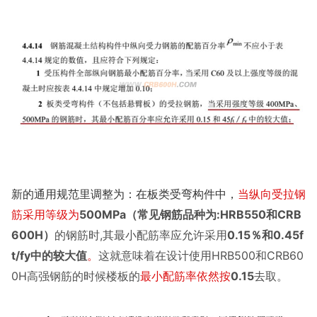
新的通用规范里调整为：在板类受弯构件中，
当纵向受拉钢
筋采用等级为
500MPa（常见钢筋品种为:HRB550和CRB
600H）
的钢筋时,其最小配筋率应允许采用
0.15％和0.45f
t/fy中的较大值
。
这就意味着在设计使用HRB500和CRB60
0H高强钢筋的时候楼板的
最小配筋率依然按
0.15
去取。