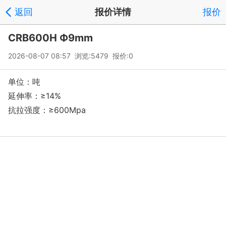
返回
报价详情
报价
CRB600H Ф9mm
2026-08-07 08:57 浏览:5479 报价:0
单位：吨
延伸率：≥14%
抗拉强度：≥600Mpa