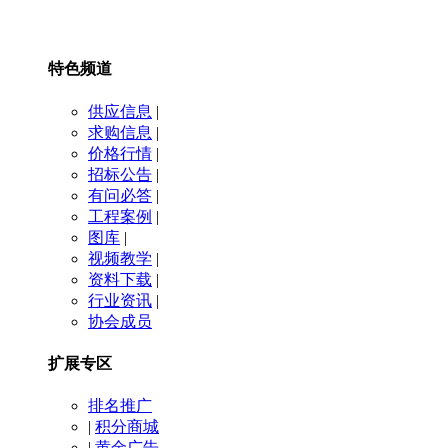
特色频道
供应信息
|
求购信息
|
价格行情
|
招标公告
|
有问必答
|
工程案例
|
图库
|
视频教学
|
资料下载
|
行业资讯
|
协会成员
扩展专区
排名推广
|
积分商城
|
黄金广告