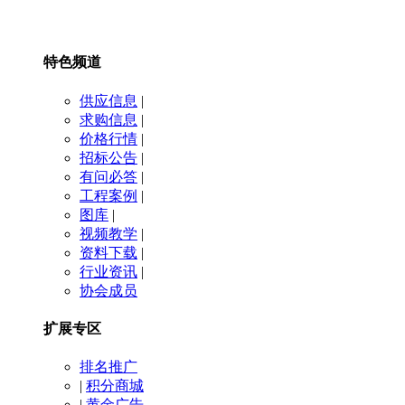
特色频道
供应信息
|
求购信息
|
价格行情
|
招标公告
|
有问必答
|
工程案例
|
图库
|
视频教学
|
资料下载
|
行业资讯
|
协会成员
扩展专区
排名推广
|
积分商城
|
黄金广告