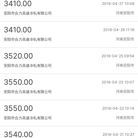
3410.00
2016-04-27 10:06
河南安阳市
安阳市合力高速冷轧有限公司
3410.00
2016-04-26 11:16
河南安阳市
安阳市合力高速冷轧有限公司
3520.00
2016-04-25 09:54
河南安阳市
安阳市合力高速冷轧有限公司
3550.00
2016-04-23 10:07
河南安阳市
安阳市合力高速冷轧有限公司
3550.00
2016-04-22 10:14
河南安阳市
安阳市合力高速冷轧有限公司
3540.00
2016-04-21 10:27