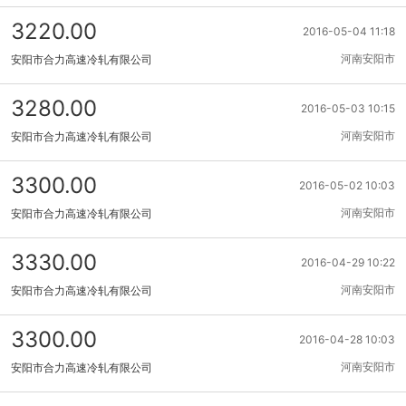
3220.00
2016-05-04 11:18
河南安阳市
安阳市合力高速冷轧有限公司
3280.00
2016-05-03 10:15
河南安阳市
安阳市合力高速冷轧有限公司
3300.00
2016-05-02 10:03
河南安阳市
安阳市合力高速冷轧有限公司
3330.00
2016-04-29 10:22
河南安阳市
安阳市合力高速冷轧有限公司
3300.00
2016-04-28 10:03
河南安阳市
安阳市合力高速冷轧有限公司