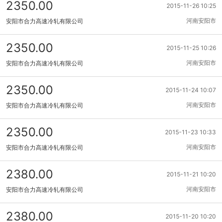
2350.00
2015-11-26 10:25
河南安阳市
安阳市合力高速冷轧有限公司
2350.00
2015-11-25 10:26
河南安阳市
安阳市合力高速冷轧有限公司
2350.00
2015-11-24 10:07
河南安阳市
安阳市合力高速冷轧有限公司
2350.00
2015-11-23 10:33
河南安阳市
安阳市合力高速冷轧有限公司
2380.00
2015-11-21 10:20
河南安阳市
安阳市合力高速冷轧有限公司
2380.00
2015-11-20 10:20