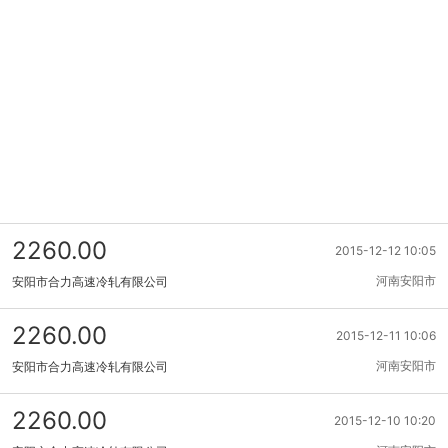
2260.00
2015-12-12 10:05
河南安阳市
安阳市合力高速冷轧有限公司
2260.00
2015-12-11 10:06
河南安阳市
安阳市合力高速冷轧有限公司
2260.00
2015-12-10 10:20