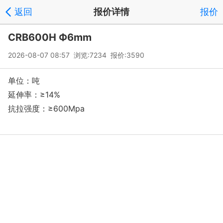
返回
报价详情
报价
CRB600H Ф6mm
2026-08-07 08:57 浏览:7234 报价:3590
单位：吨
延伸率：≥14%
抗拉强度：≥600Mpa