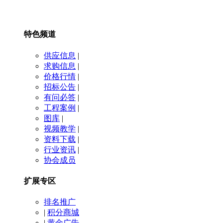
特色频道
供应信息
|
求购信息
|
价格行情
|
招标公告
|
有问必答
|
工程案例
|
图库
|
视频教学
|
资料下载
|
行业资讯
|
协会成员
扩展专区
排名推广
|
积分商城
|
黄金广告