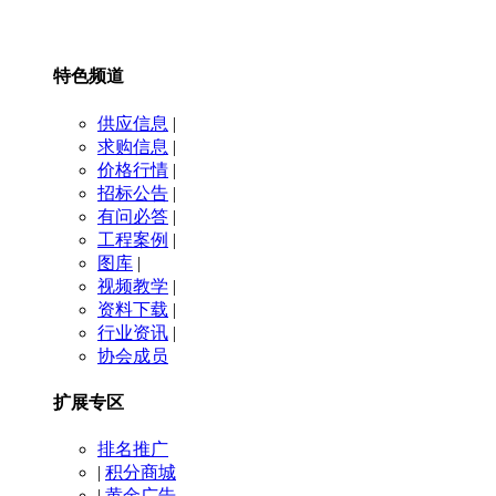
特色频道
供应信息
|
求购信息
|
价格行情
|
招标公告
|
有问必答
|
工程案例
|
图库
|
视频教学
|
资料下载
|
行业资讯
|
协会成员
扩展专区
排名推广
|
积分商城
|
黄金广告