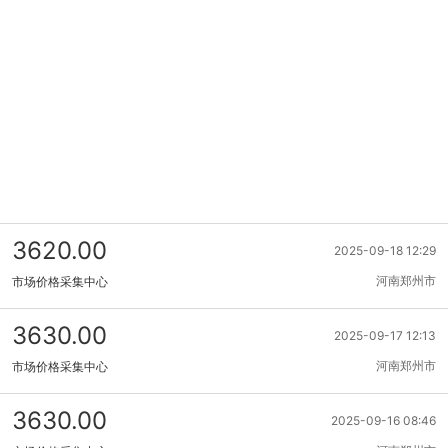
3620.00
2025-09-18 12:29
河南郑州市
市场价格采集中心
3630.00
2025-09-17 12:13
河南郑州市
市场价格采集中心
3630.00
2025-09-16 08:46