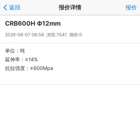
返回
报价详情
报价
CRB600H Ф12mm
2026-08-07 08:58 浏览:7541 报价:0
单位：吨
延伸率：≥14%
抗拉强度：≥600Mpa