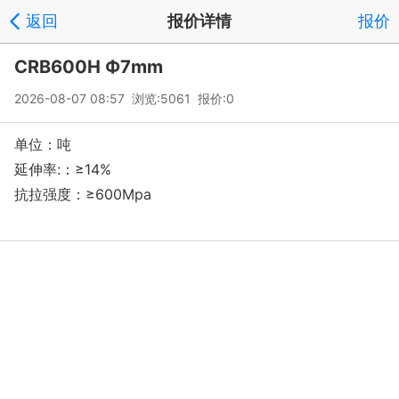
返回
报价详情
报价
CRB600H Ф7mm
2026-08-07 08:57 浏览:5061 报价:0
单位：吨
延伸率:：≥14%
抗拉强度：≥600Mpa