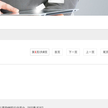
第
1
页/共
0
页
首页
下一页
上一页
尾
轧带肋钢筋行业平台
访问量:8162