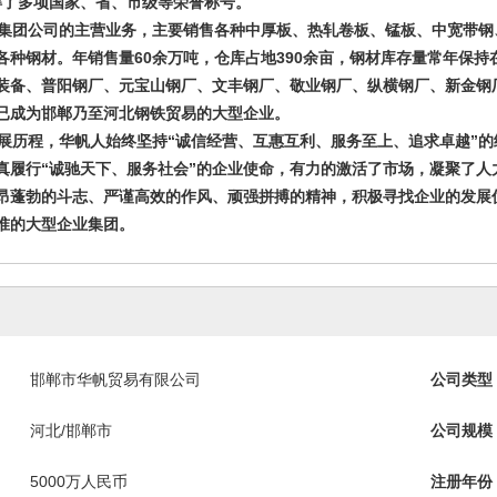
得了多项国家、省、市级等荣誉称号。
集团公司的主营业务，主要销售各种中厚板、热轧卷板、锰板、中宽带钢
各种钢材。年销售量60余万吨，仓库占地390余亩，钢材库存量常年保
装备、普阳钢厂、元宝山钢厂、文丰钢厂、敬业钢厂、纵横钢厂、新金钢
已成为邯郸乃至河北钢铁贸易的大型企业。
展历程，华帆人始终坚持“诚信经营、互惠互利、服务至上、追求卓越”的
真履行“诚驰天下、服务社会”的企业使命，有力的激活了市场，凝聚了人
昂蓬勃的斗志、严谨高效的作风、顽强拼搏的精神，积极寻找企业的发展
准的大型企业集团。
邯郸市华帆贸易有限公司
公司类型
河北/邯郸市
公司规模
5000万人民币
注册年份