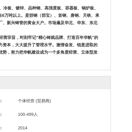
、冷板、镀锌、品种钢、高强度板、容器板、锅炉板、
持在6万吨以上。是邯钢（邯宝）、首钢、唐钢、天铁、承
厂、新兴铸管的黄金大户。市场遍及华北、华东、东北
经营宗旨，时刻牢记“精心铸就品牌、打造百年华帆”的
力资本，大大提升了管理水平。激情奋发、锐意进取的
优势，努力把华帆建设成为一个多角度经营、立体型发
：
个体经营 (贸易商)
：
100-499人
：
2014