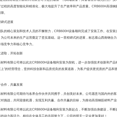
产过程的高度智能化和精准化，极大地提升了生产效率和产品质量。CRB600H高强
保障。
程碑式进展
团队的精心策划和技术人员的不懈努力，CRB600H设备顺利完成了安装工作。在安
，为公司未来的生产运营奠定了坚实基础。这一里程碑式的进展，标志着山西南钢合力
市场竞争力和核心竞争力。
意进取，开拓创新
材料有限公司将以此次CRB600H设备顺利安装为契机，进一步加强技术创新和产
至上”的经营理念，坚持科技创新和品质优良的发展道路，为客户提供更优质的产品和
手合作，共赢发展
新材料有限公司期待与各界合作伙伴共同携手，共创美好未来。公司愿意与国内外的客
应对挑战，共同迎接机遇，实现互利共赢、合作共赢的目标，为推动高强钢筋材料产业
新材料有限公司将以此次CRB600H设备顺利安装为新起点，不断加强自身建设，不
新的动力和活力。相信在全体员工的共同努力下，公司的明天一定会更加美好！