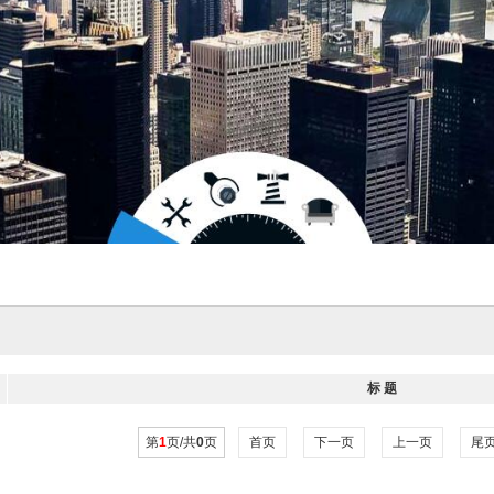
标 题
第
1
页/共
0
页
首页
下一页
上一页
尾