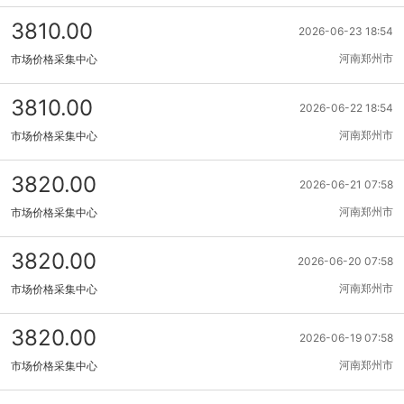
3810.00
2026-06-23 18:54
河南郑州市
市场价格采集中心
3810.00
2026-06-22 18:54
河南郑州市
市场价格采集中心
3820.00
2026-06-21 07:58
河南郑州市
市场价格采集中心
3820.00
2026-06-20 07:58
河南郑州市
市场价格采集中心
3820.00
2026-06-19 07:58
河南郑州市
市场价格采集中心