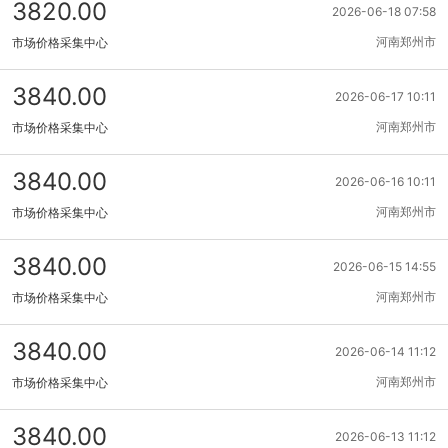
3820.00
2026-06-18 07:58
河南郑州市
市场价格采集中心
3840.00
2026-06-17 10:11
河南郑州市
市场价格采集中心
3840.00
2026-06-16 10:11
河南郑州市
市场价格采集中心
3840.00
2026-06-15 14:55
河南郑州市
市场价格采集中心
3840.00
2026-06-14 11:12
河南郑州市
市场价格采集中心
3840.00
2026-06-13 11:12