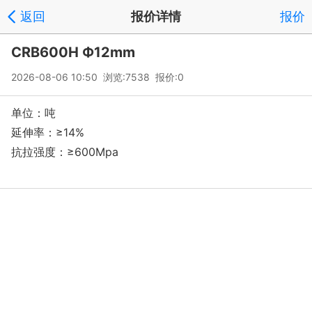
返回
报价详情
报价
CRB600H Ф12mm
2026-08-06 10:50 浏览:7538 报价:0
单位：吨
延伸率：≥14%
抗拉强度：≥600Mpa