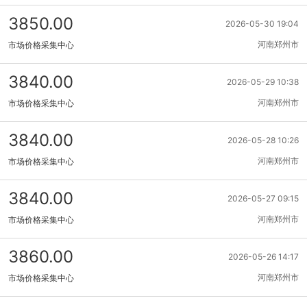
3850.00
2026-05-30 19:04
河南郑州市
市场价格采集中心
3840.00
2026-05-29 10:38
河南郑州市
市场价格采集中心
3840.00
2026-05-28 10:26
河南郑州市
市场价格采集中心
3840.00
2026-05-27 09:15
河南郑州市
市场价格采集中心
3860.00
2026-05-26 14:17
河南郑州市
市场价格采集中心