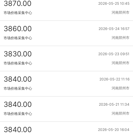
3870.00
2026-05-25 10:45
河南郑州市
市场价格采集中心
3860.00
2026-05-24 16:57
河南郑州市
市场价格采集中心
3830.00
2026-05-23 09:51
河南郑州市
市场价格采集中心
3840.00
2026-05-22 11:16
河南郑州市
市场价格采集中心
3840.00
2026-05-21 11:34
河南郑州市
市场价格采集中心
3840.00
2026-05-20 16:04