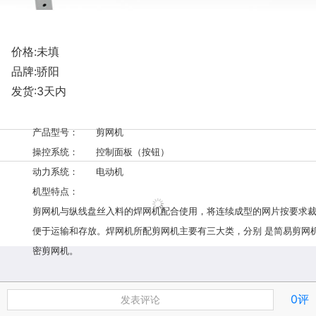
价格:未填
品牌:骄阳
发货:3天内
产品型号：
剪网机
操控系统：
控制面板（按钮）
动力系统：
电动机
机型特点：
剪网机与纵线盘丝入料的焊网机配合使用，将连续成型的网片按要求裁
便于运输和存放。焊网机所配剪网机主要有三大类，分别 是简易剪网
密剪网机。
联系方式
0评
发表评论