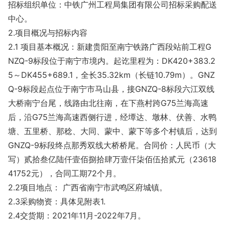
招标组织单位：中铁广州工程局集团有限公司招标采购配送
中心。
2.项目概况与招标内容
2.1 项目基本概况：新建贵阳至南宁铁路广西段站前工程G
NZQ-9标段位于南宁市境内。起讫里程为：DK420+383.2
5～DK455+689.1，全长35.32km（长链10.79m）。GNZ
Q-9标段起点位于南宁市马山县，接GNZQ-8标段六江双线
大桥南宁台尾，线路由北往南，在下燕村跨G75兰海高速
后，沿G75兰海高速西侧行进，经墰达、墩林、伏善、水鸭
塘、五里桥、那稔、大同、蒙中、蒙下等多个村镇后，达到
GNZQ-9标段终点那秀双线大桥桥尾。合同价：人民币（大
写）贰拾叁亿陆仟壹佰捌拾肆万壹仟柒佰伍拾贰元（23618
41752元），合同工期72个月。
2.2项目地点： 广西省南宁市武鸣区府城镇。
2.3采购物资：具体见附表1.
2.4交货期：2021年11月-2022年7月。