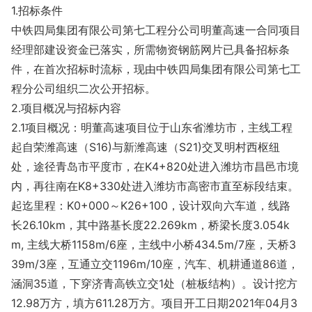
1.招标条件
中铁四局集团有限公司第七工程分公司明董高速一合同项目
经理部建设资金已落实，所需物资钢筋网片已具备招标条
件，在首次招标时流标，现由中铁四局集团有限公司第七工
程分公司组织二次公开招标。
2.项目概况与招标内容
2.1项目概况：明董高速项目位于山东省潍坊市，主线工程
起自荣潍高速（S16)与新潍高速（S21)交叉明村西枢纽
处，途径青岛市平度市，在K4+820处进入潍坊市昌邑市境
内，再往南在K8+330处进入潍坊市高密市直至标段结束。
起迄里程：K0+000～K26+100，设计双向六车道，线路
长26.10km，其中路基长度22.269km，桥梁长度3.054k
m, 主线大桥1158m/6座，主线中小桥434.5m/7座，天桥3
39m/3座，互通立交1196m/10座，汽车、机耕通道86道，
涵洞35道，下穿济青高铁立交1处（桩板结构）。设计挖方
12.98万方，填方611.28万方。项目开工日期2021年04月3