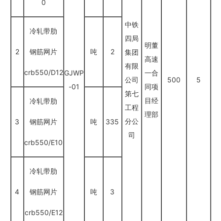
0
中铁
冷轧带肋
四局
明董
2
钢筋网片
吨
2
集团
高速
有限
crb550/D12
GJWP
一合
公司
500
5
-01
同项
第七
目经
冷轧带肋
工程
理部
分公
3
钢筋网片
吨
335
司
crb550/E10
冷轧带肋
4
钢筋网片
吨
3
crb550/E12