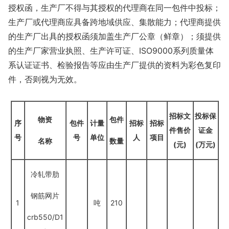
授权函，生产厂不得与其授权的代理商在同一包件中投标；
生产厂或代理商应具备跨地域供应、集散能力；代理商提供
的生产厂出具的授权函须加盖生产厂公章（鲜章）；须提供
的生产厂家营业执照、生产许可证、ISO9000系列质量体
系认证证书、检验报告等应由生产厂提供的资料为彩色复印
件，否则视为无效。
招标文
投标保
物资
包件
序
包件
计量
招标
招标
件售价
证金
号
号
单位
人
项目
名称
数量
(元)
(万元)
冷轧带肋
钢筋网片
1
吨
210
crb550/D1