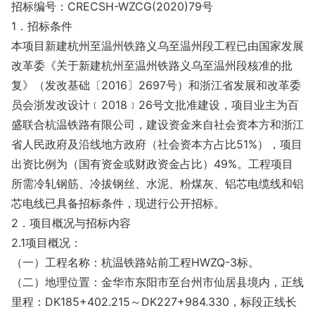
招标编号：CRECSH-WZCG(2020)79号
1．招标条件
本项目新建杭州至温州铁路义乌至温州段工程已由国家发展
改革委《关于新建杭州至温州铁路义乌至温州段核准的批
复》（发改基础〔2016〕2697号）和浙江省发展和改革委
员会浙发改设计﹝2018﹞26号文批准建设，项目业主为百
盛联合杭温铁路有限公司，建设资金来自社会资本方和浙江
省人民政府及沿线地方政府（社会资本方占比51%），项目
出资比例为（国有资金或财政资金占比）49%。工程项目
所需冷轧钢筋、冷拔钢丝、水泥、粉煤灰、铝芯电缆线和铝
芯电线已具备招标条件，现进行公开招标。
2．项目概况与招标内容
2.1项目概况：
（一）工程名称：杭温铁路站前工程HWZQ-3标。
（二）地理位置：金华市东阳市至台州市仙居县境内，正线
里程：DK185+402.215～DK227+984.330，标段正线长