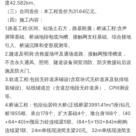
度42.582km。
（三）合同造价：本工程造价为31.64亿元。
（四）施工内容：
1.路基工程:区间、站场土石方，路基附属；桥涵工程:含声
屏障基础、桥涵地段电缆沟槽、接触网支柱基础、综合接地
引入、桥涵沉降和变形观测等。
2.隧道及明洞:含救援场坪及通场道路、接触网预埋槽道，
不含永久通风、照明、隧道设备洞室消防、防灾救援站后设
施及防火门。
3.轨道工程:包括无砟道床铺设(含双块式无砟道床及轨排组
装铺设)、站线铺道岔（含道岔地段无砟道床）、CPⅢ测设
等。
4.桥涵工程：包括仙居特大桥(正线桥梁3991.41m/1座(钻孔
桩1855根、承台178个、扩大基础4个、墩台身188个、(40
+64+40)m预应力砼连续梁5联、(84+5×150+84)m刚构
连续梁1联、24m单线现浇简支梁20孔、32m单线现浇简支