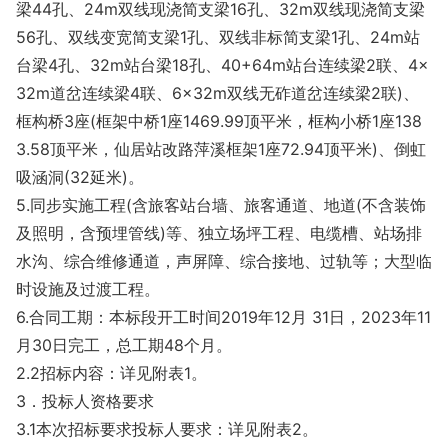
梁44孔、24m双线现浇简支梁16孔、32m双线现浇简支梁
56孔、双线变宽简支梁1孔、双线非标简支梁1孔、24m站
台梁4孔、32m站台梁18孔、40+64m站台连续梁2联、4×
32m道岔连续梁4联、6×32m双线无砟道岔连续梁2联)、
框构桥3座(框架中桥1座1469.99顶平米，框构小桥1座138
3.58顶平米，仙居站改路萍溪框架1座72.94顶平米)、倒虹
吸涵洞(32延米)。
5.同步实施工程(含旅客站台墙、旅客通道、地道(不含装饰
及照明，含预埋管线)等、独立场坪工程、电缆槽、站场排
水沟、综合维修通道，声屏障、综合接地、过轨等；大型临
时设施及过渡工程。
6.合同工期：本标段开工时间2019年12月 31日，2023年11
月30日完工，总工期48个月。
2.2招标内容：详见附表1。
3．投标人资格要求
3.1本次招标要求投标人要求：详见附表2。