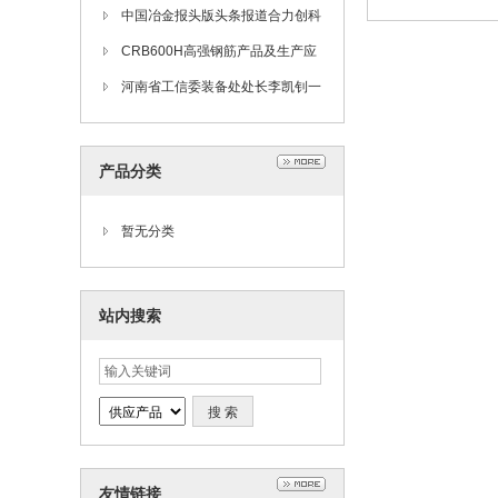
观考察
司吴云华厂长一行到合力公司考察
中国冶金报头版头条报道合力创科
CRB600H高强钢筋产品及生产应
用技术交流会在合力公司召开
河南省工信委装备处处长李凯钊一
行到合力公司调研
产品分类
暂无分类
站内搜索
友情链接