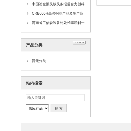
观考察
司吴云华厂长一行到合力公司考察
中国冶金报头版头条报道合力创科
CRB600H高强钢筋产品及生产应
用技术交流会在合力公司召开
河南省工信委装备处处长李凯钊一
行到合力公司调研
产品分类
暂无分类
站内搜索