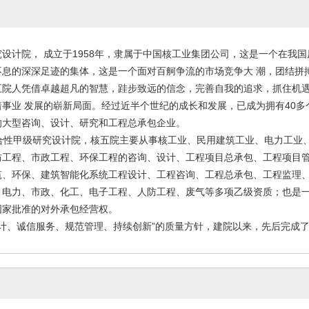
设计院， 成立于1958年，隶属于中国核工业集团公司，这是一个在我
不息的深深足迹的集体，这是一个面对百舸争流的市场竞争大 潮，团结拼
五院人凭借卓越超凡的智慧，跬步致远的信念，完善自我的追求，抓住机
事业 发展的崭新局面。经过近半个世纪的成长和发展，已成为拥有40多个
的大型咨询、设计、研究和工程总承包企业。
性甲级研究设计院，核五院主要从事核工业、民用建筑工业、电力工业
防工程、市政工程、环保工程的咨询、设计、工程项目总承包、工程项目
筑、环保、建筑智能化系统工程设计、工程咨询、工程总承包、工程监理
，电力、市政、化工、电子工程、人防工程、废气等多项乙级资质；也是
国家批准的对外承包经营权。
、诚信服务、规范管理、持续创新”的质量方针，建院以来，先后完成了近..