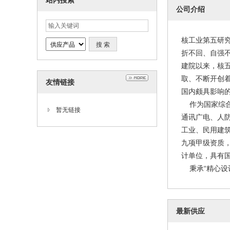
站内搜索
公司介绍
核工业第五研究
折不回、自强
建院以来，核
取、不断开创着
友情链接
国内颇具影响
作为国家综合
暂无链接
通讯广电、人
工业、民用建
九项甲级资质
计单位，具有
秉承“精心设计
最新供应