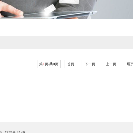
第
1
页/共
0
页
首页
下一页
上一页
尾
台
访问量:4146