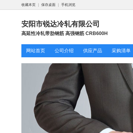
收藏本页
|
保存桌面
|
手机浏览
安阳市锐达冷轧有限公司
高延性冷轧带肋钢筋 高强钢筋 CRB600H
网站首页
公司介绍
供应产品
采购清单