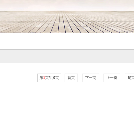
第
1
页/共
0
页
首页
下一页
上一页
尾