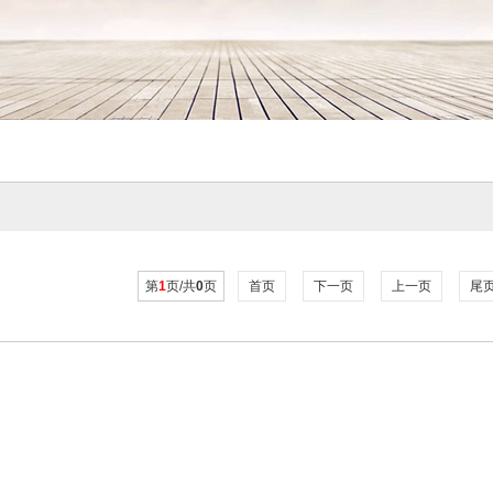
第
1
页/共
0
页
首页
下一页
上一页
尾