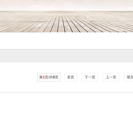
第
1
页/共
0
页
首页
下一页
上一页
尾