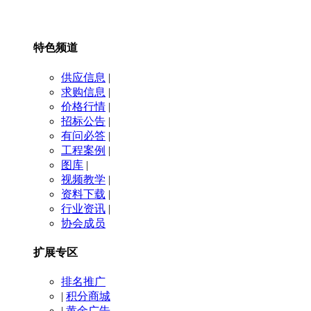
特色频道
供应信息
|
求购信息
|
价格行情
|
招标公告
|
有问必答
|
工程案例
|
图库
|
视频教学
|
资料下载
|
行业资讯
|
协会成员
扩展专区
排名推广
|
积分商城
|
黄金广告