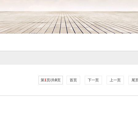
第
1
页/共
0
页
首页
下一页
上一页
尾