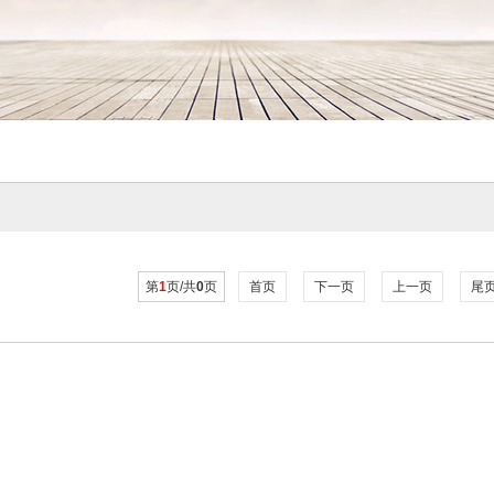
第
1
页/共
0
页
首页
下一页
上一页
尾