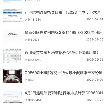
产业结构调整指导目录 （2023 年本，征求意
见稿）钢铁类
2023-07-14
浏览:131530
最新钢筋焊接网国标GB/T1499.3-2022与旧版
的变化
2023-02-06
浏览:526761
通用规范实施对构筑物板类结构中钢筋用量计
算的影响
2022-05-23
浏览:451043
CRB600H钢筋混凝土结构最小配筋率专家论证
会顺利召开
2022-05-20
浏览:411303
4月1日起建筑要强制进行碳排放计算CRB600H
钢筋将迎来新机遇
2022-03-28
浏览:355454