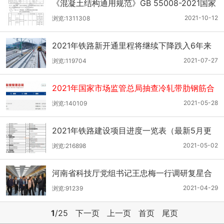
《混凝土结构通用规范》GB 55008-2021国家
标准自2022年4月1日起实施
2021-10-12
浏览:1311308
2021年铁路新开通里程将继续下降跌入6年来
最低
2021-07-27
浏览:119704
2021年国家市场监管总局抽查冷轧带肋钢筋合
格率为62%
2021-05-28
浏览:140109
2021年铁路建设项目进度一览表（最新5月更
新）
2021-05-02
浏览:216898
河南省科技厅党组书记王忠梅一行调研复星合
力
2021-04-29
浏览:91239
1
/25
下一页
上一页
首页
尾页