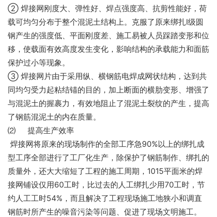
② 焊接网刚度大、弹性好、焊点强度高、抗剪性能好，荷
载可均匀分布于整个混泥土结构上。克服了原来绑扎
I级圆
钢产生的强度低、平面刚度差、施工易被人员踩踏变形和位
移，使载面有效高度发生变化，影响结构的承载能力和面筋
保护过小等现象。
③ 焊接网片由于采用纵、横钢筋电焊成网状结构，达到共
同均匀受力起粘结锚的目的，加上断面的横肋变形、增强了
与混泥土的握裹力，有效地阻止了混泥土裂纹的产生，提高
了钢筋混泥土的内在质量。
⑵
提高生产效率
焊接网将原来的现场制作的全部工序急
90%以上的绑扎成
型工序全部进行了工厂化生产，除保护了钢筋制作、绑扎的
质量外，还大大缩短了工程的施工周期，1015平面米的焊
接网铺设仅用60工时，比过去的人工绑扎少用70工时，节
约人工工时54%，而且解决了工程现场施工地狭小和调直
钢筋时所产生的噪音污染等问题、促进了现场文明施工。