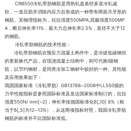
CRB550冷轧带肋钢筋是用热轧盘条经多道冷轧减
轻，一道压肋并消除内应力后形成的一种带有两面月牙形的
钢筋。其物理指标为，抗拉强度550MPA,屈服强度500MP
A，断后伸长率11%，最大力总伸长率2.5%，直径不大于12
的钢筋。
冷轧带肋钢筋的技术性能：
冷轧带肋钢筋在预应力混凝土构件中，是冷拔低碳钢丝
的更新换代产品，在现浇混凝土结构中，则可代换Ⅰ级钢
筋，以节约钢材，是同类冷加工钢材中较好的一种。其性能
及应用效果如下：
我国国家标准《冷轧带肋》GB13788─2008中LL550级的
力学性能指标是参照国际标准及发达国家标准制订的，抗拉
强度550N/ mm[~2]，伸长率按德国标准化δ[_10] 8%（相
当于δ[_5]为12─13%），从这两项指标对照，我国冷轧带肋
钢筋的标准并不比国际标准低。