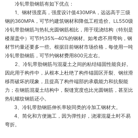
冷轧带肋钢筋有如下优点：
1、钢材强度高，
强度设计值430MPA，远远高于三级
钢的360MPA，
可节约建筑钢材和降低工程造价。LL550级
冷轧带肋钢筋与热轧光圆钢筋相比，用于现浇结构（特别是
楼屋盖中）可节约35%─40%的钢材。如考虑不用弯钩，钢
材节约量还要多一些。根据目前钢材市场价格，每使用一吨
冷轧带肋钢筋，可节约钢材费用800元左右。
2、冷轧带肋钢筋与混凝土之间的粘结锚固性能良好。
因此用于构件中，从根本上杜绝了构件锚固区开裂、钢丝滑
移而破坏的现象，且提高了构件端部的承载能力和抗裂能
力；在钢筋混凝土结构中，裂缝宽度也比光圆钢筋，甚至比
热轧螺纹钢筋还小。
3、冷轧带肋钢筋伸长率较同类的冷加工钢材大。
4、简化和方便施工，因为弹性好，浇灌混凝土时不易
弯折。