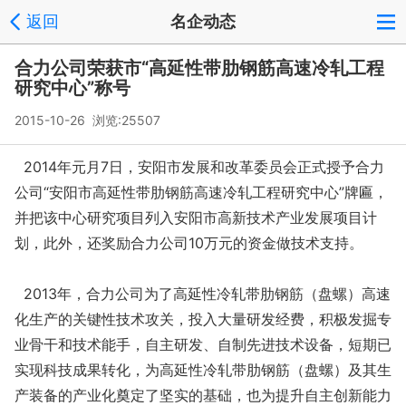
返回
名企动态
合力公司荣获市“高延性带肋钢筋高速冷轧工程
研究中心”称号
2015-10-26 浏览:
25507
2014年元月7日，安阳市发展和改革委员会正式授予合力
公司“安阳市高延性带肋钢筋高速冷轧工程研究中心”牌匾，
并把该中心研究项目列入安阳市高新技术产业发展项目计
划，此外，还奖励合力公司10万元的资金做技术支持。
2013年，合力公司为了高延性冷轧带肋钢筋（盘螺）高速
化生产的关键性技术攻关，投入大量研发经费，积极发掘专
业骨干和技术能手，自主研发、自制先进技术设备，短期已
实现科技成果转化，为高延性冷轧带肋钢筋（盘螺）及其生
产装备的产业化奠定了坚实的基础，也为提升自主创新能力