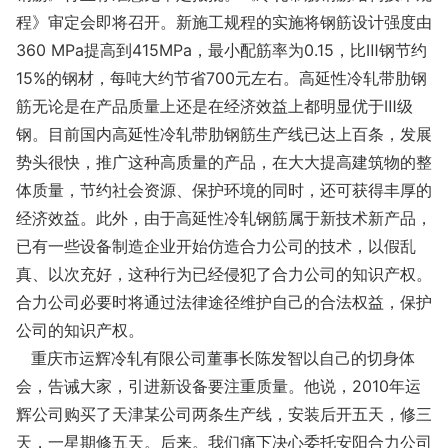
程》审定会即将召开。新施工规程的实施将钢筋设计强度由
360 MPa提高到415MPa，最小配筋率为0.15，比Ⅲ钢节约
15%的钢材，每吨大约节省700元左右。高延性冷轧带肋钢
筋无论是在产品质量上还是在经济效益上都明显优于Ⅲ级
钢。目前国内高延性冷轧带肋钢筋生产线已达上百条，发展
势头很快，推广这种高质量的产品，在大大提高建筑物的整
体质量，节约社会资源、保护环境的同时，还可获得丰厚的
经济效益。此外，由于高延性冷轧钢筋属于新技术新产品，
已有一些设备制造企业开始仿造合力公司的技术，以假乱
真、以次充好，这种行为已经侵犯了合力公司的知识产权。
合力公司必要时将通过法律途径维护自己的合法权益，保护
公司的知识产权。
重庆市运辉冷轧有限公司董事长陈发智以自己的切身体
会，告诫大家，引进新设备要注重质量。他说，2010年运
辉公司购买了天津某公司两条生产线，安装后开五天，修三
天，一星期修五天。后来。我们痛下决心委托安阳合力公司