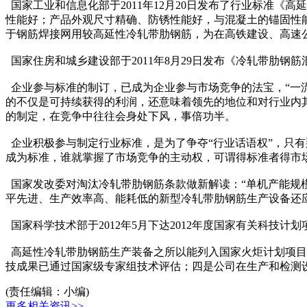
国家工业和信息化部于2011年12月20日发布了行业标准《高延性
性能好；产品外观尺寸精确、防锈性能好，与混凝土的锚固性
于钢筋焊接网用较高延性冷轧带肋钢筋，为在高铁建设、高速
国家住房和城乡建设部于2011年8月29日发布《冷轧带肋钢筋混凝
企业参与标准的制订，已成为企业参与市场竞争的法宝，“一流
的不仅是可持续获得的利润，还意味着领先的地位和对行业内
的制定，在竞争中往往会身处下风，事倍功半。
企业积极参与制定行业标准，是为了争夺“行业话语权”，只
成为标准，谁就掌握了市场竞争的主动权，可谓得标准者得市
国家发改委对淘汰冷轧带肋钢筋条款做新解读：“单机产能规模5
平先进、生产效率高、能耗低的新型冷轧带肋钢筋生产设备还
国家科学技术部于2012年5月下达2012年度国家有关科技计
高延性冷轧带肋钢筋生产装备之所以能列入国家火炬计划项目
技成果已通过国家级专家组技术评估；四是公司在生产和检测
(责任编辑：小编)
更多相关资讯>>