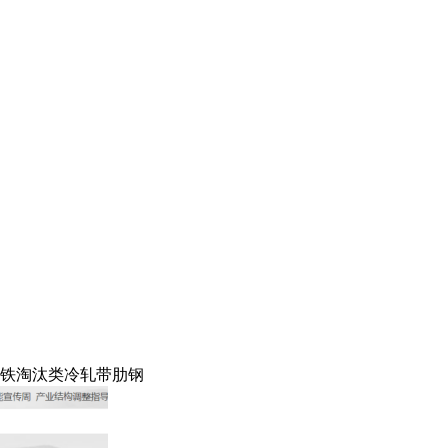
钢铁淘汰类冷轧带肋钢