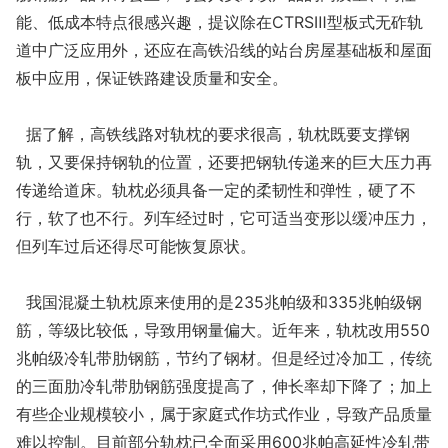
能、低成本特点很感兴趣，提议除在CTRSⅢ型板式无砟轨
道中广泛应用外，还应在高铁沿线的站台房屋基础板和屋面
板中应用，保证铁路建设质量和安全。
据了解，高铁线路对轨枕的要求很高，轨枕既要支撑钢
轨，又要保持钢轨的位置，还要把钢轨传递来的巨大压力再
传递给道床。轨枕必须具备一定的柔韧性和弹性，硬了不
行，软了也不行。列车经过时，它可适当变形以缓冲压力，
但列车过后还得尽可能恢复原状。
我国混凝土轨枕原来使用的是235兆帕级和335兆帕级钢
筋，等级比较低，导致用钢量偏大。近年来，轨枕改用550
兆帕级冷轧带肋钢筋，节约了钢材。但是经过冷加工，传统
的三面肋冷轧带肋钢筋强度提高了，伸长率却下降了；加上
有些企业规模较小，属于家庭式作坊式作业，导致产品质量
难以控制。目前部分轨枕已全面采用600兆帕高延性冷轧带