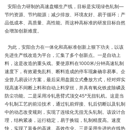
安阳合力研制的高速盘螺生产线，目标是实现绿色轧制—
节约资源、节约能源；减少排放、环境友好、易于循环；产
品低成本、高质量、高性能。而这种高标准的研发目标自然
会增加创新难度。
为此，安阳合力在一体化和高标准创新上狠下功夫，以该
先进生产线改造为平台，汇集了多个创新点。一是自动上
料，这是改造的重头戏。要使原料在1000米/分钟高速轧制
速度下，有效避免乱料、断料造成的停车现象确非易事。企
业曾几易设计方案，最后采用盘圆立式叠放方式，经对焊实
现高速不间断上料和自动上料穿丝，并具有氧化铁皮除磷及
防尘功能。二是采用冷轧悬臂式顶交45°无扭轧机。这是当
今轧制工艺的前沿技术，通过轧前焊接、轧后切断以及轧制
中的动态改变规则，实现了连续化无扭无头轧制。该设计合
理，结构紧凑，运行稳定，易于换辊，轧制精度高。速度
快，实现了装备的高速、高效作业。三是采用先进的在线热