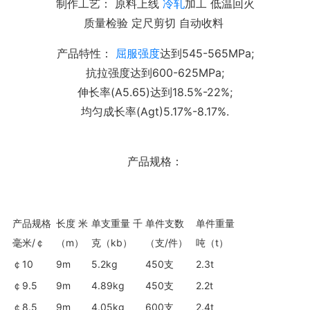
制作工艺： 原料上线
冷轧
加工 低温回火
质量检验 定尺剪切 自动收料
产品特性：
屈服强度
达到545-565MPa;
抗拉强度达到600-625MPa;
伸长率(A5.65)达到18.5%-22%;
均匀成长率(Agt)5.17%-8.17%.
产品规格：
产品规格
长度 米
单支重量 千
单件支数
单件重量
毫米/￠
（m）
克（kb）
（支/件）
吨（t）
￠10
9m
5.2kg
450支
2.3t
￠9.5
9m
4.89kg
450支
2.2t
￠8.5
9m
4.05kg
600支
2.4t