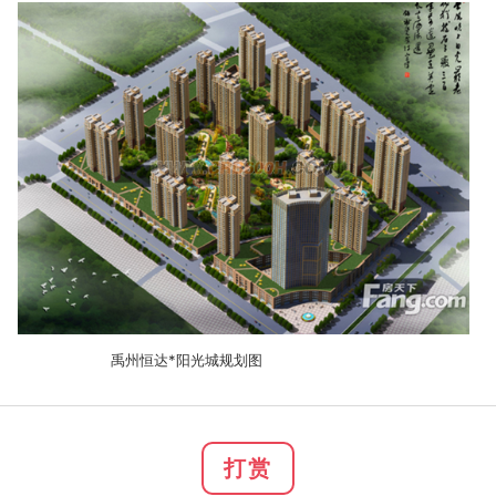
*
禹州恒达
阳光城规划图
打赏