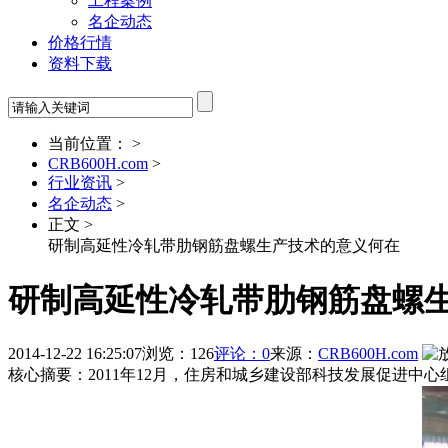
工程案例
名企动态
价格行情
资料下载
当前位置： >
CRB600H.com
>
行业资讯
>
名企动态
>
正文 >
研制高延性冷轧带肋钢筋盘螺生产技术的意义何在
研制高延性冷轧带肋钢筋盘螺
2014-12-22 16:25:07
浏览：126
评论：0
来源：
CRB600H.com
核心摘要：2011年12月，住房和城乡建设部科技发展促进