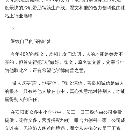
度最快的冷轧带肋钢筋生产线。翟文和他的合力创科也由此
站上行业巅峰。
D
继续自己的“钢铁”梦
今年48岁的翟文，常和儿女们念叨，人的才能是参差不
齐的，但首先得把“人”做好。翟文，原名翟文善，父亲当年
为他取此名，正有希望他崇德向善之意。
“做人既要‘善’，也要‘信’。”翟文深信，善良和诚信是做人
的根本，只有将他人放在心中，真心实意地对待别人，才能
赢得别人的信任。
在安阳市众多中小企业中，员工一日三餐均由公司免费
提供，花样众多，营养搭配均衡，唯合力创科一家；公司成
立以来，无论陷入多难的境遇，翟文从未拖欠过员工工资；