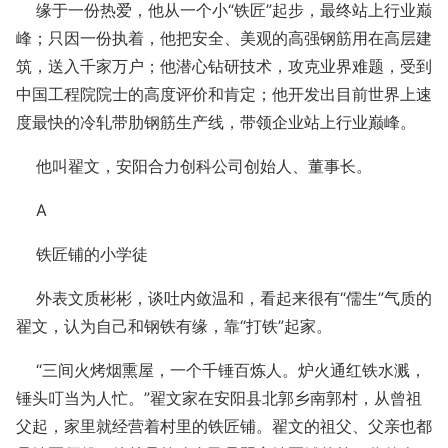
缘于一份热爱，他从一个小“铁匠”起步，最终站上行业巅
峰；只因一份执着，他把安全、美观的高强钢筋用在高层建
筑，送入千家万户；他潜心钻研技术，攻克业界难题，受到
中国工程院院士的高度评价和肯定；他开发出目前世界上速
度最快的冷轧带肋钢筋生产线，带领企业站上行业巅峰。
他叫翟文，安阳合力创科公司创始人、董事长。
A
铁匠铺的小学徒
外表文质彬彬，谈吐内敛温和，看起来很有“儒生”气质的
翟文，认为自己和钢铁有缘，靠“打铁”起家。
“三间火烤烟熏屋，一个千锤百炼人。炉火通红铁水溅，
锤头叮当为人忙。”翟文家在安阳县北郭乡南郭村，从曾祖
父起，家里就经营着村里的铁匠铺。翟文的祖父、父亲也都