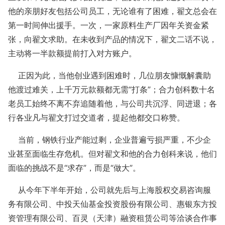
他的亲朋好友包括公司员工，无论谁有了困难，翟文总会在
第一时间伸出援手。一次，一家原料生产厂因年关资金紧
张，向翟文求助。在未收到产品的情况下，翟文二话不说，
主动将一半款额提前打入对方账户。
正因为此，当他创业遇到困难时，几位朋友慷慨解囊助
他渡过难关，上千万元款额都无需“打条”；合力创科数十名
老员工始终不离不弃追随着他，与公司共沉浮、同进退；各
行各业凡与翟文打过交道者，提起他都交口称赞。
当前，钢铁行业产能过剩，企业普遍亏损严重，不少企
业甚至面临生存危机。但对翟文和他的合力创科来说，他们
面临的挑战不是“求存”，而是“做大”。
从今年下半年开始，公司就先后与上海股权交易咨询服
务有限公司、中投天仙基金投资股份有限公司、惠银东方投
资管理有限公司、百灵（天津）融资租赁公司等洽谈合作事