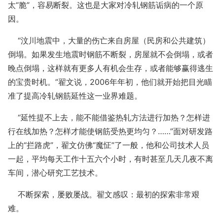
太“脆”，容易断裂。这也是大家对冷轧钢筋诟病的一个原
因。
“汶川地震中，大量的伤亡来自房屋（民房和公共建筑）
倒塌。如果发生地震时钢筋不断裂，房屋就不会倒塌，或者
晚点倒塌，这样就有更多人有机会生存，或者能够赢得逃生
的宝贵时机。”翟文说，2006年年初，他们就开始把目光瞄
准了提高冷轧钢筋延性这一业界难题。
“延性提不上去，能不能借鉴热轧方法进行加热？怎样进
行在线加热？怎样才能使钢筋受热更均匀？……”面对研发路
上的“拦路虎”，翟文仿佛“魔怔”了一般，他和公司技术人员
一起，平均每天工作十五六个小时，有时甚至几天几夜不离
车间，潜心研究工艺技术。
不断探索，屡败屡战。翟文感叹：最初的探索非常艰
难。