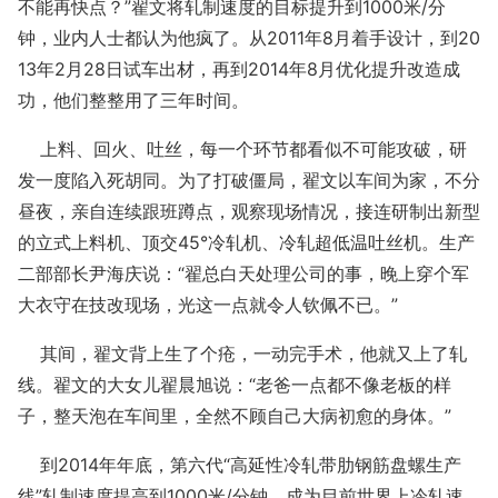
不能再快点？”翟文将轧制速度的目标提升到1000米/分
钟，业内人士都认为他疯了。从2011年8月着手设计，到20
13年2月28日试车出材，再到2014年8月优化提升改造成
功，他们整整用了三年时间。
上料、回火、吐丝，每一个环节都看似不可能攻破，研
发一度陷入死胡同。为了打破僵局，翟文以车间为家，不分
昼夜，亲自连续跟班蹲点，观察现场情况，接连研制出新型
的立式上料机、顶交45°冷轧机、冷轧超低温吐丝机。生产
二部部长尹海庆说：“翟总白天处理公司的事，晚上穿个军
大衣守在技改现场，光这一点就令人钦佩不已。”
其间，翟文背上生了个疮，一动完手术，他就又上了轧
线。翟文的大女儿翟晨旭说：“老爸一点都不像老板的样
子，整天泡在车间里，全然不顾自己大病初愈的身体。”
到2014年年底，第六代“高延性冷轧带肋钢筋盘螺生产
线”轧制速度提高到1000米/分钟，成为目前世界上冷轧速