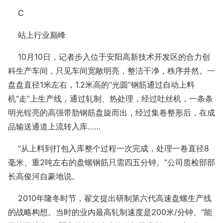
C
站上行业巅峰
10
月
10
日
，记者步入位于安阳高新技术开发区的合力创
科生产车间，只见车间宽敞明亮，整洁干净，秩序井然。一
盘盘直径1
米
左右，1.2
米
高的“
光圆”钢筋通过自动上料
机“走”上生产线，通过轧制、热处理，经过吐丝机，一条条
明光锃亮的高强带肋钢筋盘旋而出，经过集卷整形后，在成
品输送通道上流转入库……
“从上料到打包入库整个过程一次完成，处理一卷直径8
毫米、重2吨左右的盘螺钢筋只需四五分钟。”公司质检部部
长高俊河自豪地说。
2010年隆冬时节，翟文提出研制第六代高速盘螺生产线
的战略构想。当时的业内最高轧制速度是200米/分钟。“能