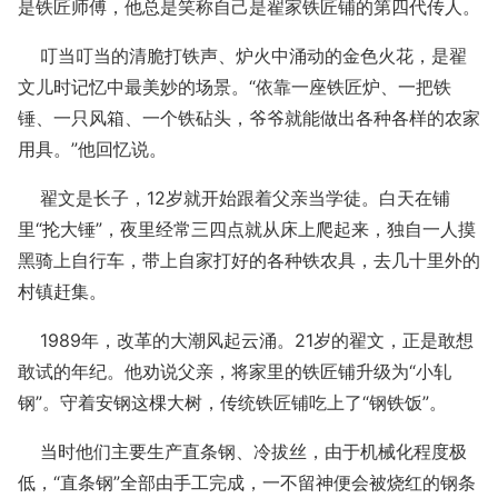
是铁匠师傅，他总是笑称自己是翟家铁匠铺的第四代传人。
叮当叮当的清脆打铁声、炉火中涌动的金色火花，是翟
文儿时记忆中最美妙的场景。“依靠一座铁匠炉、一把铁
锤、一只风箱、一个铁砧头，爷爷就能做出各种各样的农家
用具。”他回忆说。
翟文是长子，12岁就开始跟着父亲当学徒。白天在铺
里“抡大锤”，夜里经常三四点就从床上爬起来，独自一人摸
黑骑上自行车，带上自家打好的各种铁农具，去几十里外的
村镇赶集。
1989年，改革的大潮风起云涌。21岁的翟文，正是敢想
敢试的年纪。他劝说父亲，将家里的铁匠铺升级为“小轧
钢”。守着安钢这棵大树，传统铁匠铺吃上了“钢铁饭”。
当时他们主要生产直条钢、冷拔丝，由于机械化程度极
低，“直条钢”全部由手工完成，一不留神便会被烧红的钢条