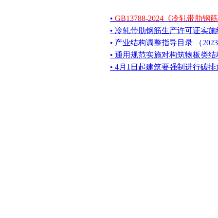
•
GB13788-2024《冷轧带肋
• 冷轧带肋钢筋生产许可证实施
• 产业结构调整指导目录 （20
• 通用规范实施对构筑物板类
• 4月1日起建筑要强制进行碳排